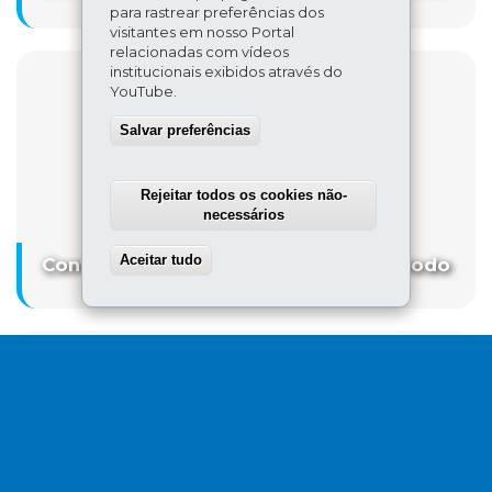
eleitoral
para rastrear preferências dos
visitantes em nosso Portal
relacionadas com vídeos
institucionais exibidos através do
YouTube.
Salvar preferências
Rejeitar todos os cookies não-
necessários
Aceitar tudo
Withdraw consent
Conteúdo indisponível devido ao período
eleitoral