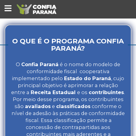
PROGRAMA
DE
CONFORMIDADE
FISCAL
DO
PARANÁ
-
CONFIA
O QUE É O PROGRAMA CONFIA
PARANÁ
PARANÁ?
O
Confia Paraná
é o nome do modelo de
conformidade fiscal cooperativa
implementado pelo
Estado do Paraná
, cujo
principal objetivo é aprimorar a relação
entre a
Receita Estadual
e os
contribuintes
.
Por meio desse programa, os contribuintes
são
avaliados
e
classificados
conforme o
nível de adesão às práticas de conformidade
fiscal. Essa classificação permite a
concessão de contrapartidas aos
contribuintes mais aderentes e a