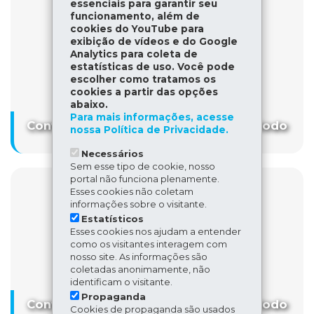
essenciais para garantir seu
funcionamento, além de
cookies do YouTube para
exibição de vídeos e do Google
Analytics para coleta de
estatísticas de uso. Você pode
escolher como tratamos os
cookies a partir das opções
abaixo.
Para mais informações, acesse
Conteúdo indisponível devido ao período
nossa Política de Privacidade.
eleitoral
Necessários
Sem esse tipo de cookie, nosso
portal não funciona plenamente.
Esses cookies não coletam
informações sobre o visitante.
Estatísticos
Esses cookies nos ajudam a entender
como os visitantes interagem com
nosso site. As informações são
coletadas anonimamente, não
identificam o visitante.
Propaganda
Conteúdo indisponível devido ao período
Cookies de propaganda são usados